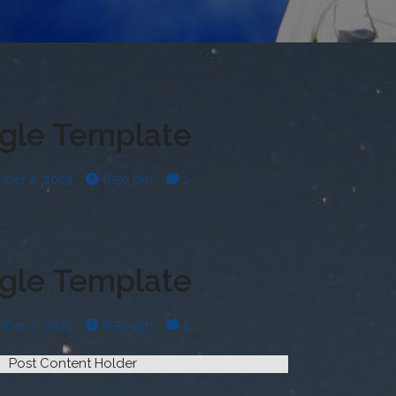
ngle Template
ber 2, 2023
6:50 pm
1
ngle Template
ber 2, 2023
6:50 pm
1
Post Content Holder