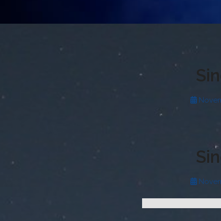
Si
Novem
Si
Novem