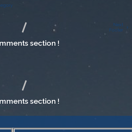
egory
g
Next
Footer
mments section !
mments section !