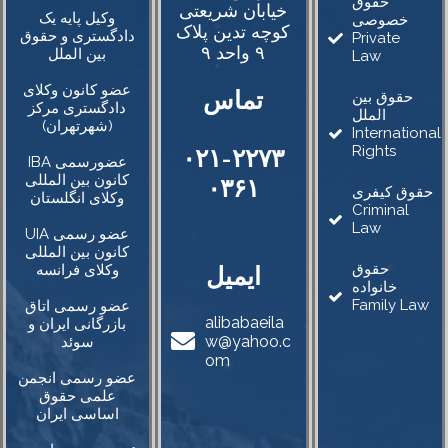
حقوق
خیابان شریعتی
وکیل پایه یک
خصوصی
کوچه تدین پلاک
دادگستری و حقوق
Private
۹ واحد ۹
بین الملل
Law
عضو کانون وکلای
تماس
حقوق بین
دادگستری مرکز
الملل
(شهرتهران)
International
Rights
۰۲۱-۲۲۷۳
IBA عضورسمی
کانون بین المللی
۰۳۶۱
حقوق کیفری
وکلای انگلستان
Criminal
Law
UIA عضو رسمی
کانون بین المللی
حقوق
ایمیل
وکلای فرانسه
خانواده
Family Law
عضو رسمی اتاق
alibabaeila
بازرگانی ایران و
w@yahoo.c
سوئد
om
عضو رسمی انجمن
علمی حقوق
اساسی ایران