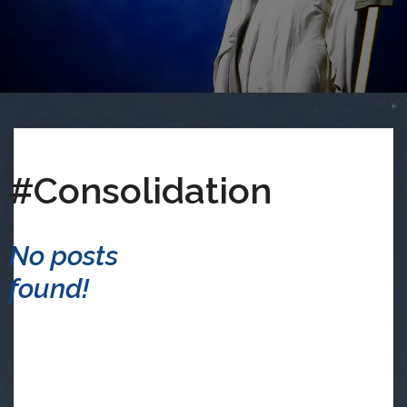
#Consolidation
No posts
found!