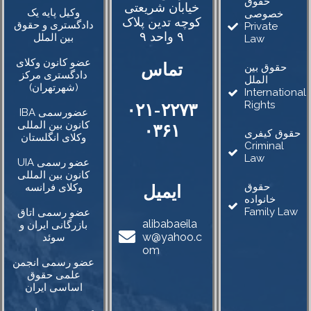
حقوق
خیابان شریعتی
وکیل پایه یک
خصوصی
کوچه تدین پلاک
دادگستری و حقوق
Private
۹ واحد ۹
بین الملل
Law
عضو کانون وکلای
تماس
حقوق بین
دادگستری مرکز
الملل
(شهرتهران)
International
Rights
۰۲۱-۲۲۷۳
IBA عضورسمی
کانون بین المللی
۰۳۶۱
حقوق کیفری
وکلای انگلستان
Criminal
Law
UIA عضو رسمی
کانون بین المللی
حقوق
ایمیل
وکلای فرانسه
خانواده
Family Law
عضو رسمی اتاق
alibabaeila
بازرگانی ایران و
w@yahoo.c
سوئد
om
عضو رسمی انجمن
علمی حقوق
اساسی ایران